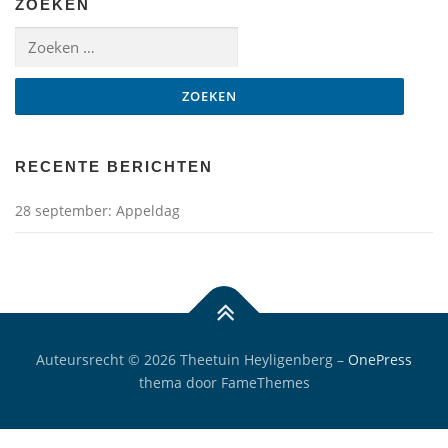
ZOEKEN
Zoeken naar:
RECENTE BERICHTEN
28 september: Appeldag
Auteursrecht © 2026 Theetuin Heyligenberg
–
OnePress
thema door FameThemes