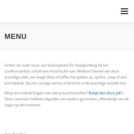
Naar de inhoud springen
Menu
MENU
Achter de oude muur van buitenplaats De Heyligenberg bij het
Lockhorsterbos schuilt een historische tuin. Welkom! Geniet van deze
prachtige plek, een kopje thee of koffie met gebak, ijs, quiche, soep of een
borrelplank. Op ons zonnige terras of beschut in de prachtige antieke kas.
Wil je een indruk krijgen van wat je kunt bestellen?
Bekijk dan deze pdf >
Onze cateraars hebben dagelijks een andere gerechten, afhankelijk van de
oogst op dat moment.